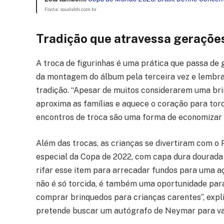
Fonte: soudebh.com.br
Tradição que atravessa geraçõe
A troca de figurinhas é uma prática que passa de 
da montagem do álbum pela terceira vez e lembra
tradição. “Apesar de muitos considerarem uma brin
aproxima as famílias e aquece o coração para torc
encontros de troca são uma forma de economizar 
Além das trocas, as crianças se divertiram com o
especial da Copa de 2022, com capa dura dourada e
rifar esse item para arrecadar fundos para uma aç
não é só torcida, é também uma oportunidade para 
comprar brinquedos para crianças carentes”, expli
pretende buscar um autógrafo de Neymar para val