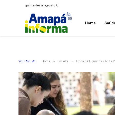
quinta-feira, agosto 6
Home
Saúd
»
»
YOU ARE AT:
Home
Em Alta
Troca de Figurinhas Agita