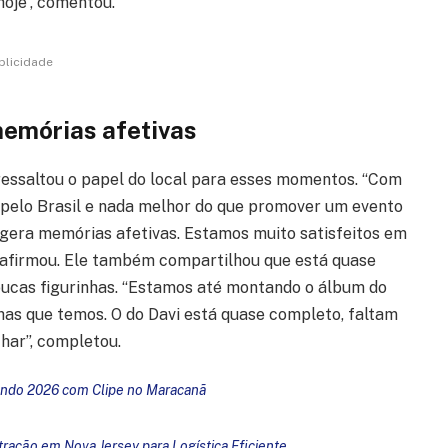
hoje”, comentou.
blicidade
memórias afetivas
ressaltou o papel do local para esses momentos. “Com
 pelo Brasil e nada melhor do que promover um evento
e gera memórias afetivas. Estamos muito satisfeitos em
, afirmou. Ele também compartilhou que está quase
poucas figurinhas. “Estamos até montando o álbum do
has que temos. O do Davi está quase completo, faltam
har”, completou.
Mundo 2026 com Clipe no Maracanã
ração em Nova Jersey para Logística Eficiente