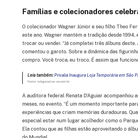
Famílias e colecionadores celebr
O colecionador Wagner Júnior e seu filho Theo Fer
este ano. Wagner mantém a tradição desde 1994, e
trocar ou vender. “Já completei três álbuns deste.
comentou o garoto. Sobre a dinâmica das figurinha
compro. Você troca, eu troco. É assim que funciona
Leia também:
Privalia Inaugura Loja Temporária em São P
Fonte: indigenalise-se.com.br
A auditora federal Renata D’Aguiar acompanhou as f
meses, no evento. “É um momento importante para c
experiências que criam memórias duradouras. Quand
especial estar num lugar acolhedor como o Parque
Ela contou que as filhas estão aproveitando o á
do Mundial.