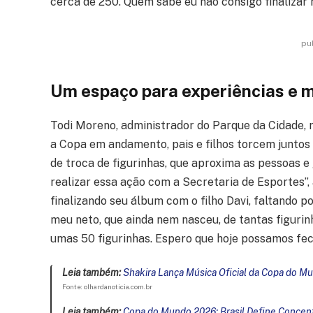
cerca de 250. Quem sabe eu não consigo finalizar 
pu
Um espaço para experiências e 
Todi Moreno, administrador do Parque da Cidade, 
a Copa em andamento, pais e filhos torcem juntos
de troca de figurinhas, que aproxima as pessoas 
realizar essa ação com a Secretaria de Esportes”
finalizando seu álbum com o filho Davi, faltando 
meu neto, que ainda nem nasceu, de tantas figurin
umas 50 figurinhas. Espero que hoje possamos fec
Leia também:
Shakira Lança Música Oficial da Copa do 
Fonte: olhardanoticia.com.br
Leia também:
Copa do Mundo 2026: Brasil Define Concent