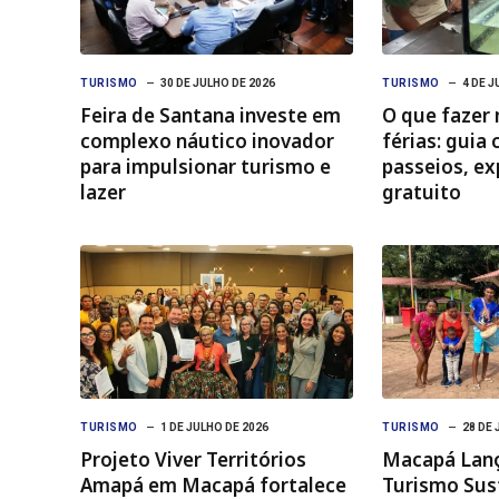
TURISMO
30 DE JULHO DE 2026
TURISMO
4 DE J
Feira de Santana investe em
O que fazer
complexo náutico inovador
férias: guia
para impulsionar turismo e
passeios, ex
lazer
gratuito
TURISMO
1 DE JULHO DE 2026
TURISMO
28 DE 
Projeto Viver Territórios
Macapá Lanç
Amapá em Macapá fortalece
Turismo Sus